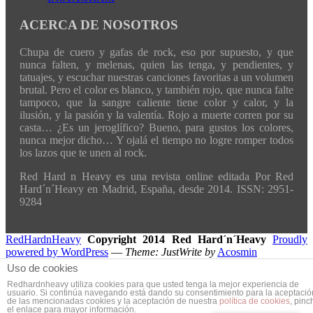
ACERCA DE NOSOTROS
Chupa de cuero y gafas de rock, eso por supuesto, y que
nunca falten, y melenas, quien las tenga, y pendientes, y
tatuajes, y escuchar nuestras canciones favoritas a un volumen
brutal. Pero el color es blanco, y también rojo, que nunca falte
tampoco, que la sangre caliente tiene color y calor, y la
ilusión, y la pasión y la valentía. Rojo a muerte corren por su
casta… ¿Es un jeroglífico? Bueno, para gustos los colores,
nunca mejor dicho… Y ojalá el tiempo no logre romper todos
los lazos que te unen al rock.
Red Hard n Heavy es una revista online editada Por Red
Hard´n´Heavy en Madrid, España, desde 2014. ISSN: 2951-
9284
RedHardnHeavy
Copyright 2014 Red Hard´n´Heavy
Proudly
powered by WordPress
—
Theme: JustWrite by
Acosmin
Uso de cookies
Redhardnheavy utiliza cookies para que usted tenga la mejor experiencia de
usuario. Si continúa navegando está dando su consentimiento para la aceptació
de las mencionadas cookies y la aceptación de nuestra
política de cookies
, pinc
el enlace para mayor información.