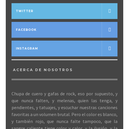
TWITTER
FACEBOOK
INSTAGRAM
ACERCA DE NOSOTROS
Chupa de cuero y gafas de rock, eso por supuesto, y
que nunca falten, y melenas, quien las tenga, y
pendientes, y tatuajes, y escuchar nuestras canciones
favoritas a un volumen brutal. Pero el color es blanco,
y también rojo, que nunca falte tampoco, que la
sangre caliente tiene color y calor, y la ilusión, y la