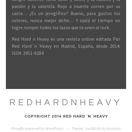
pasión y la valentía. Rojo a muerte corren por su
casta… ¿Es un jeroglífico? Bueno, para gustos los
colores, nunca mejor dicho… Y ojalá el tiempo no
logre romper todos los lazos que te unen al rock.
Red Hard n Heavy es una revista online editada Por
Red Hard´n´Heavy en Madrid, España, desde 2014.
ISSN: 2951-9284
REDHARDNHEAVY
COPYRIGHT 2014 RED HARD´N´HEAVY
Proudly powered by WordPress
—
Theme: JustWrite by
Acosmin