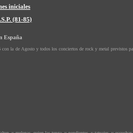
es iniciales
S.P. (81-85)
en España
con la de Agosto y todos los conciertos de rock y metal previstos p
ten, y melenas, quien las tenga, y pendientes, y tatuajes, y escuchar 