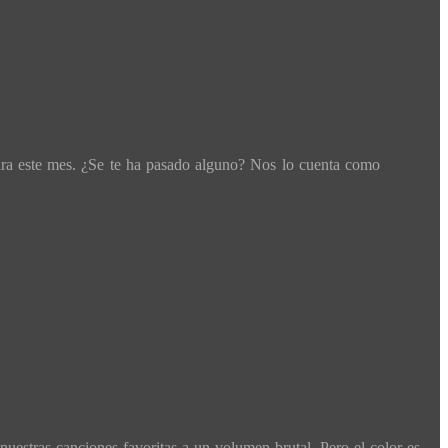
ara este mes. ¿Se te ha pasado alguno? Nos lo cuenta como
nuestras canciones favoritas a un volumen brutal. Pero el color es