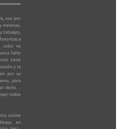
k, eso por
 y melenas,
y tatuajes,
favoritas a
 color es
unca falte
ente tiene
 pasión y la
ren por su
ueno, para
jor dicho…
mper todos
sta online
Heavy en