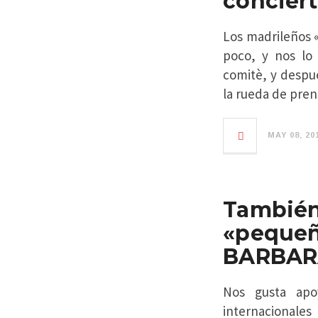
conciert
Los madrileños 
poco, y nos lo
comitè, y despué
la rueda de prens
MAY 08, 20
Tambi
«peque
BARBAR
Nos gusta apoy
internacionale