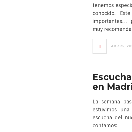
tenemos especia
conocido. Est
importantes… 
muy recomendab
ABR 25, 20
Escucha
en Madr
La semana pasa
estuvimos una
escucha del nu
contamos: