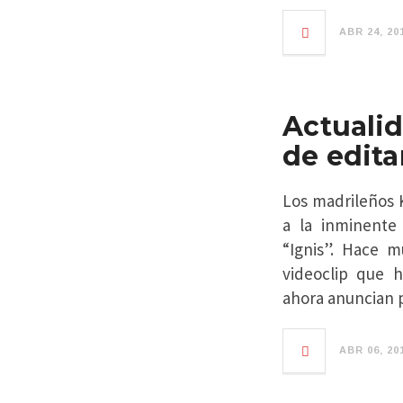
ABR 24, 20
Actuali
de edita
Los madrileños 
a la inminente
“Ignis”. Hace m
videoclip que h
ahora anuncian p
ABR 06, 20