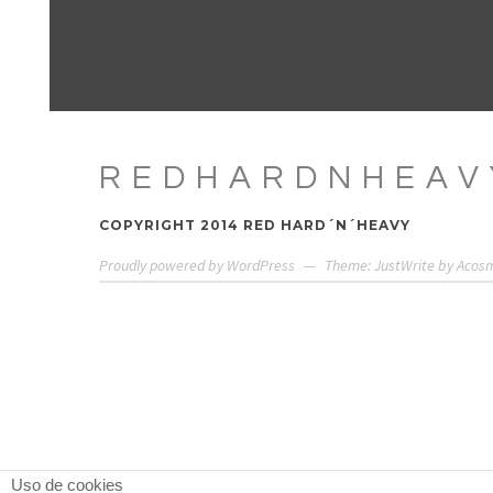
REDHARDNHEAV
COPYRIGHT 2014 RED HARD´N´HEAVY
Proudly powered by WordPress
—
Theme: JustWrite by
Acos
Uso de cookies