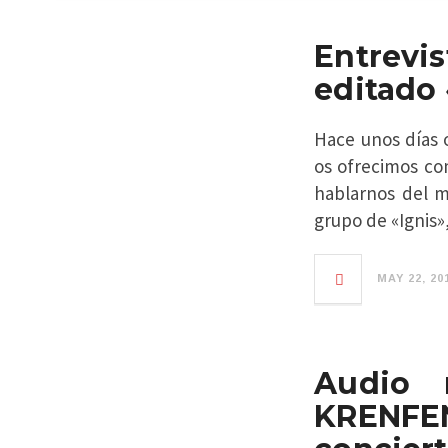
Entrevi
editado 
Hace unos días 
os ofrecimos co
hablarnos del m
grupo de «Ignis»
MAY 22, 20
Audio 
KRENFEN