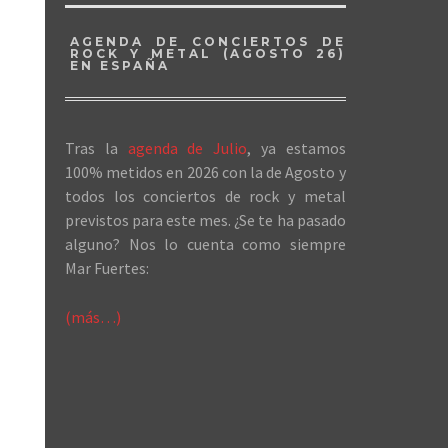
AGENDA DE CONCIERTOS DE
ROCK Y METAL (AGOSTO 26)
EN ESPAÑA
Tras la
agenda de Julio
, ya estamos
100% metidos en 2026 con la de Agosto y
todos los conciertos de rock y metal
previstos para este mes. ¿Se te ha pasado
alguno? Nos lo cuenta como siempre
Mar Fuertes:
(más…)