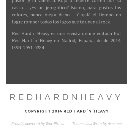
pasión y la valentía. Rojo a muerte corren por su
casta… ¿Es un jeroglífico? Bueno, para gustos los
colores, nunca mejor dicho… Y ojalá el tiempo no
logre romper todos los lazos que te unen al rock.
Red Hard n Heavy es una revista online editada Por
Red Hard´n´Heavy en Madrid, España, desde 2014.
ISSN: 2951-9284
REDHARDNHEAVY
COPYRIGHT 2014 RED HARD´N´HEAVY
Proudly powered by WordPress
—
Theme: JustWrite by
Acosmin