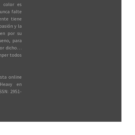
 color es
unca falte
ente tiene
 pasión y la
ren por su
ueno, para
jor dicho…
mper todos
sta online
Heavy en
SSN: 2951-