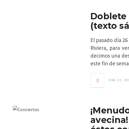
Doblete
(texto s
El pasado día 26
Riviera, para 
decimos una des
este fin de sema
ENE 31, 20
¡Menudo
avecin