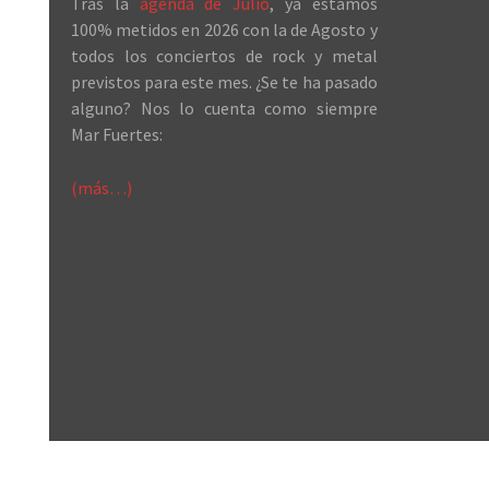
Tras la
agenda de Julio
, ya estamos
100% metidos en 2026 con la de Agosto y
todos los conciertos de rock y metal
previstos para este mes. ¿Se te ha pasado
alguno? Nos lo cuenta como siempre
Mar Fuertes:
(más…)