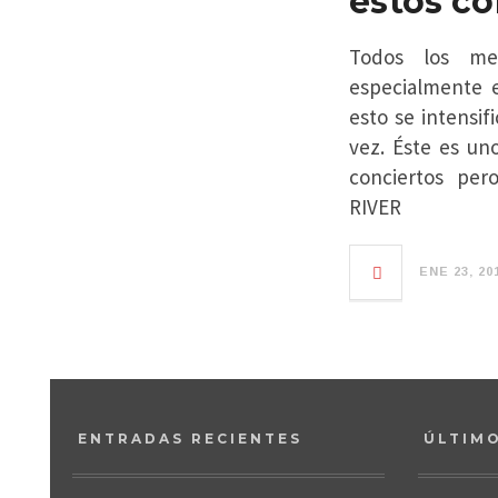
éstos con
Todos los me
especialmente 
esto se intensif
vez. Éste es un
conciertos pe
RIVER
ENE 23, 20
ENTRADAS RECIENTES
ÚLTIM