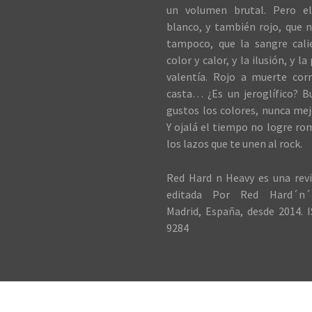
un volumen brutal. Pero el
blanco, y también rojo, que n
tampoco, que la sangre cali
color y calor, y la ilusión, y la
valentía. Rojo a muerte cor
casta… ¿Es un jeroglífico? B
gustos los colores, nunca me
Y ojalá el tiempo no logre ro
los lazos que te unen al rock.
Red Hard n Heavy es una revi
editada Por Red Hard´n´
Madrid, España, desde 2014. I
9284