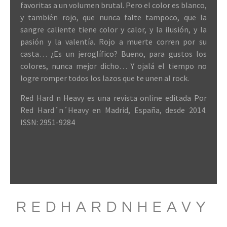
favoritas a un volumen brutal. Pero el color es blanco,
y también rojo, que nunca falte tampoco, que la
sangre caliente tiene color y calor, y la ilusión, y la
pasión y la valentía. Rojo a muerte corren por su
casta… ¿Es un jeroglífico? Bueno, para gustos los
colores, nunca mejor dicho… Y ojalá el tiempo no
logre romper todos los lazos que te unen al rock.
Red Hard n Heavy es una revista online editada Por
Red Hard´n´Heavy en Madrid, España, desde 2014.
ISSN: 2951-9284
REDHARDNHEAVY