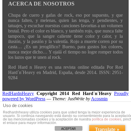
ACERCA DE NOSOTROS
Chupa de cuero y gafas de rock, eso por supuesto, y que
nunca falten, y melenas, quien las tenga, y pendientes, y
tatuajes, y escuchar nuestras canciones favoritas a un volumen
brutal. Pero el color es blanco, y también rojo, que nunca falte
tampoco, que la sangre caliente tiene color y calor, y la
ilusión, y la pasión y la valentía. Rojo a muerte corren por su
casta… ¿Es un jeroglífico? Bueno, para gustos los colores,
nunca mejor dicho… Y ojalá el tiempo no logre romper todos
los lazos que te unen al rock.
Red Hard n Heavy es una revista online editada Por Red
Hard´n´Heavy en Madrid, España, desde 2014. ISSN: 2951-
9284
RedHardnHeavy
Copyright 2014 Red Hard´n´Heavy
Proudly
powered by WordPress
—
Theme: JustWrite by
Acosmin
Uso de cookies
Redhardnheavy utiliza cookies para que usted tenga la mejor experiencia de
usuario. Si continúa navegando está dando su consentimiento para la aceptació
de las mencionadas cookies y la aceptación de nuestra
política de cookies
, pinc
el enlace para mayor información.
ACEPTAR
Translate »