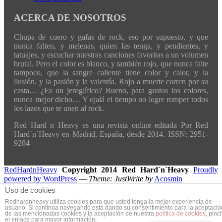
ACERCA DE NOSOTROS
Chupa de cuero y gafas de rock, eso por supuesto, y que
nunca falten, y melenas, quien las tenga, y pendientes, y
tatuajes, y escuchar nuestras canciones favoritas a un volumen
brutal. Pero el color es blanco, y también rojo, que nunca falte
tampoco, que la sangre caliente tiene color y calor, y la
ilusión, y la pasión y la valentía. Rojo a muerte corren por su
casta… ¿Es un jeroglífico? Bueno, para gustos los colores,
nunca mejor dicho… Y ojalá el tiempo no logre romper todos
los lazos que te unen al rock.
Red Hard n Heavy es una revista online editada Por Red
Hard´n´Heavy en Madrid, España, desde 2014. ISSN: 2951-
9284
RedHardnHeavy
Copyright 2014 Red Hard´n´Heavy
Proudly
powered by WordPress
—
Theme: JustWrite by
Acosmin
Uso de cookies
Redhardnheavy utiliza cookies para que usted tenga la mejor experiencia de
usuario. Si continúa navegando está dando su consentimiento para la aceptació
de las mencionadas cookies y la aceptación de nuestra
política de cookies
, pinc
el enlace para mayor información.