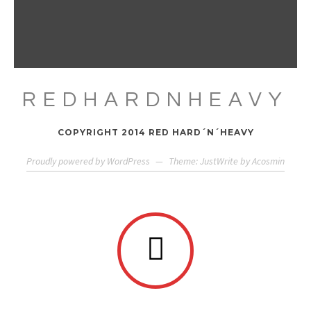
REDHARDNHEAVY
COPYRIGHT 2014 RED HARD´N´HEAVY
Proudly powered by WordPress
—
Theme: JustWrite by
Acosmin