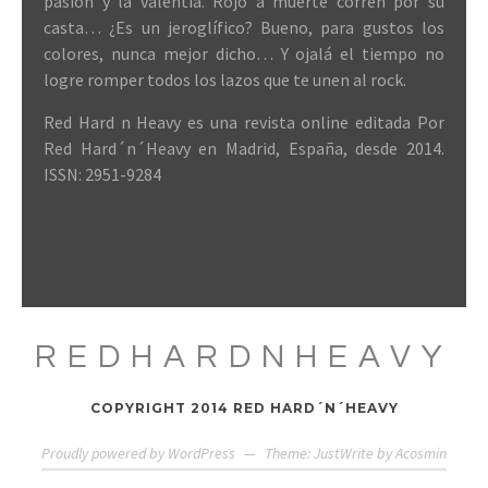
pasión y la valentía. Rojo a muerte corren por su
casta… ¿Es un jeroglífico? Bueno, para gustos los
colores, nunca mejor dicho… Y ojalá el tiempo no
logre romper todos los lazos que te unen al rock.
Red Hard n Heavy es una revista online editada Por
Red Hard´n´Heavy en Madrid, España, desde 2014.
ISSN: 2951-9284
REDHARDNHEAVY
COPYRIGHT 2014 RED HARD´N´HEAVY
Proudly powered by WordPress
—
Theme: JustWrite by
Acosmin