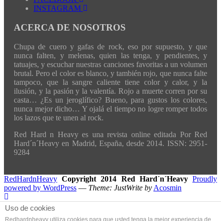
INSTAGRAM
ACERCA DE NOSOTROS
Chupa de cuero y gafas de rock, eso por supuesto, y que
nunca falten, y melenas, quien las tenga, y pendientes, y
tatuajes, y escuchar nuestras canciones favoritas a un volumen
brutal. Pero el color es blanco, y también rojo, que nunca falte
tampoco, que la sangre caliente tiene color y calor, y la
ilusión, y la pasión y la valentía. Rojo a muerte corren por su
casta… ¿Es un jeroglífico? Bueno, para gustos los colores,
nunca mejor dicho… Y ojalá el tiempo no logre romper todos
los lazos que te unen al rock.
Red Hard n Heavy es una revista online editada Por Red
Hard´n´Heavy en Madrid, España, desde 2014. ISSN: 2951-
9284
RedHardnHeavy
Copyright 2014 Red Hard´n´Heavy
Proudly
powered by WordPress
—
Theme: JustWrite by
Acosmin
Uso de cookies
Redhardnheavy utiliza cookies para que usted tenga la mejor experiencia de