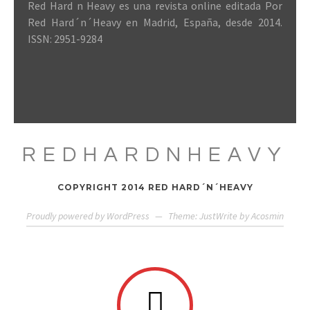
Red Hard n Heavy es una revista online editada Por
Red Hard´n´Heavy en Madrid, España, desde 2014.
ISSN: 2951-9284
REDHARDNHEAVY
COPYRIGHT 2014 RED HARD´N´HEAVY
Proudly powered by WordPress
—
Theme: JustWrite by
Acosmin