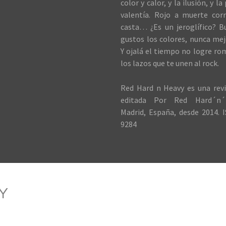
color y calor, y la ilusión, y la
valentía. Rojo a muerte cor
casta… ¿Es un jeroglífico? B
gustos los colores, nunca me
Y ojalá el tiempo no logre ro
los lazos que te unen al rock.
Red Hard n Heavy es una revi
editada Por Red Hard´n´
Madrid, España, desde 2014. I
9284
Y