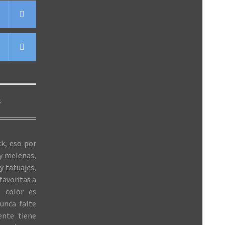
S
k, eso por
 y melenas,
y tatuajes,
favoritas a
 color es
unca falte
ente tiene