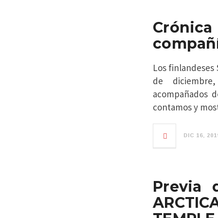
Crónica
compañí
Los finlandeses 
de diciembre
acompañados d
contamos y mo
DIC 16, 201
Previa 
ARCTICA