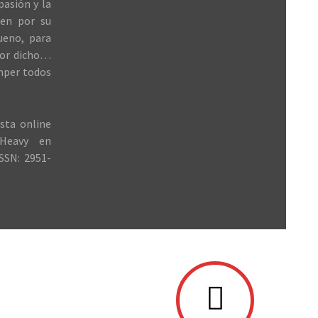
 pasión y la
ren por su
ueno, para
jor dicho…
mper todos
sta online
Heavy en
SSN: 2951-