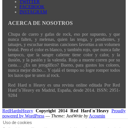
TWITTER
FACEBOOK
INSTAGRAM
ACERCA DE NOSOTROS
Chupa de cuero y gafas de rock, eso por supuesto, y que
nunca falten, y melenas, quien las tenga, y pendientes, y
tatuajes, y escuchar nuestras canciones favoritas a un volumen
brutal. Pero el color es blanco, y también rojo, que nunca falte
tampoco, que la sangre caliente tiene color y calor, y la
ilusión, y la pasión y la valentía. Rojo a muerte corren por su
casta… ¿Es un jeroglífico? Bueno, para gustos los colores,
nunca mejor dicho… Y ojalá el tiempo no logre romper todos
los lazos que te unen al rock.
Red Hard n Heavy es una revista online editada Por Red
Hard´n´Heavy en Madrid, España, desde 2014. ISSN: 2951-
9284
RedHardnHeavy
Copyright 2014 Red Hard´n´Heavy
Proudly
powered by WordPress
—
Theme: JustWrite by
Acosmin
Uso de cookies