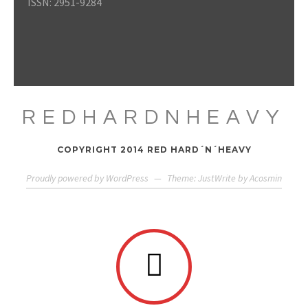
ISSN: 2951-9284
REDHARDNHEAVY
COPYRIGHT 2014 RED HARD´N´HEAVY
Proudly powered by WordPress
—
Theme: JustWrite by
Acosmin