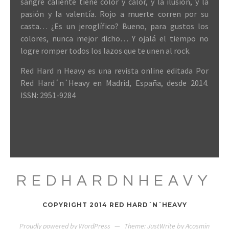
sangre caliente tiene color y calor, y la ilusión, y la
pasión y la valentía. Rojo a muerte corren por su
casta… ¿Es un jeroglífico? Bueno, para gustos los
colores, nunca mejor dicho… Y ojalá el tiempo no
logre romper todos los lazos que te unen al rock.
Red Hard n Heavy es una revista online editada Por
Red Hard´n´Heavy en Madrid, España, desde 2014.
ISSN: 2951-9284
REDHARDNHEAVY
COPYRIGHT 2014 RED HARD´N´HEAVY
Proudly powered by WordPress
—
Theme: JustWrite by
Acosmin