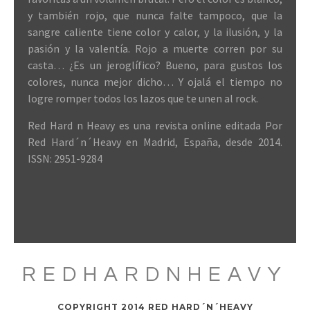
y también rojo, que nunca falte tampoco, que la
sangre caliente tiene color y calor, y la ilusión, y la
pasión y la valentía. Rojo a muerte corren por su
casta… ¿Es un jeroglífico? Bueno, para gustos los
colores, nunca mejor dicho… Y ojalá el tiempo no
logre romper todos los lazos que te unen al rock.
Red Hard n Heavy es una revista online editada Por
Red Hard´n´Heavy en Madrid, España, desde 2014.
ISSN: 2951-9284
REDHARDNHEAVY
COPYRIGHT 2014 RED HARD´N´HEAVY