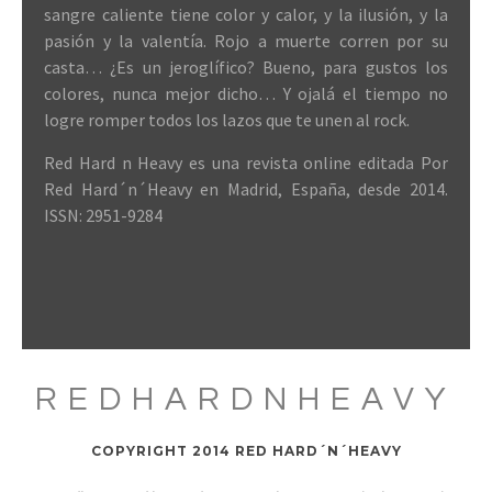
sangre caliente tiene color y calor, y la ilusión, y la
pasión y la valentía. Rojo a muerte corren por su
casta… ¿Es un jeroglífico? Bueno, para gustos los
colores, nunca mejor dicho… Y ojalá el tiempo no
logre romper todos los lazos que te unen al rock.
Red Hard n Heavy es una revista online editada Por
Red Hard´n´Heavy en Madrid, España, desde 2014.
ISSN: 2951-9284
REDHARDNHEAVY
COPYRIGHT 2014 RED HARD´N´HEAVY