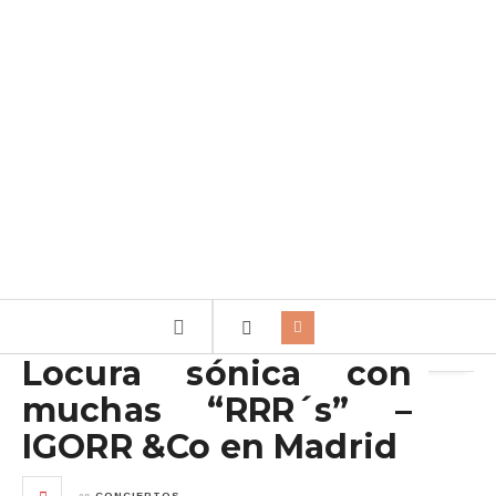
Archivo de la etiqueta:
DER WEG DEINER FREIHEIT
Locura sónica con
muchas “RRR´s” –
IGORR &Co en Madrid
en