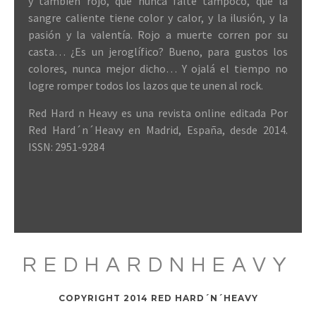
y también rojo, que nunca falte tampoco, que la
sangre caliente tiene color y calor, y la ilusión, y la
pasión y la valentía. Rojo a muerte corren por su
casta… ¿Es un jeroglífico? Bueno, para gustos los
colores, nunca mejor dicho… Y ojalá el tiempo no
logre romper todos los lazos que te unen al rock.
Red Hard n Heavy es una revista online editada Por
Red Hard´n´Heavy en Madrid, España, desde 2014.
ISSN: 2951-9284
REDHARDNHEAVY
COPYRIGHT 2014 RED HARD´N´HEAVY