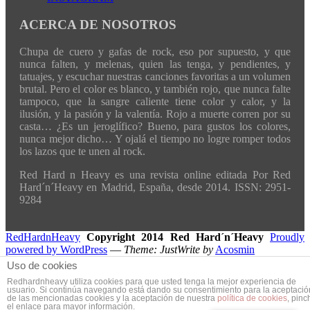
ACERCA DE NOSOTROS
Chupa de cuero y gafas de rock, eso por supuesto, y que
nunca falten, y melenas, quien las tenga, y pendientes, y
tatuajes, y escuchar nuestras canciones favoritas a un volumen
brutal. Pero el color es blanco, y también rojo, que nunca falte
tampoco, que la sangre caliente tiene color y calor, y la
ilusión, y la pasión y la valentía. Rojo a muerte corren por su
casta… ¿Es un jeroglífico? Bueno, para gustos los colores,
nunca mejor dicho… Y ojalá el tiempo no logre romper todos
los lazos que te unen al rock.
Red Hard n Heavy es una revista online editada Por Red
Hard´n´Heavy en Madrid, España, desde 2014. ISSN: 2951-
9284
RedHardnHeavy
Copyright 2014 Red Hard´n´Heavy
Proudly
powered by WordPress
—
Theme: JustWrite by
Acosmin
Uso de cookies
Redhardnheavy utiliza cookies para que usted tenga la mejor experiencia de
usuario. Si continúa navegando está dando su consentimiento para la aceptació
de las mencionadas cookies y la aceptación de nuestra
política de cookies
, pinc
el enlace para mayor información.