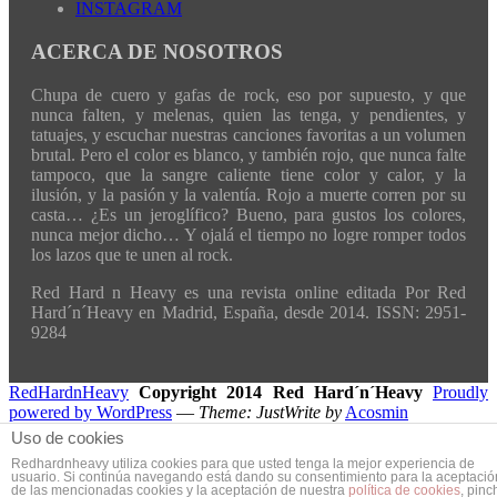
INSTAGRAM
ACERCA DE NOSOTROS
Chupa de cuero y gafas de rock, eso por supuesto, y que
nunca falten, y melenas, quien las tenga, y pendientes, y
tatuajes, y escuchar nuestras canciones favoritas a un volumen
brutal. Pero el color es blanco, y también rojo, que nunca falte
tampoco, que la sangre caliente tiene color y calor, y la
ilusión, y la pasión y la valentía. Rojo a muerte corren por su
casta… ¿Es un jeroglífico? Bueno, para gustos los colores,
nunca mejor dicho… Y ojalá el tiempo no logre romper todos
los lazos que te unen al rock.
Red Hard n Heavy es una revista online editada Por Red
Hard´n´Heavy en Madrid, España, desde 2014. ISSN: 2951-
9284
RedHardnHeavy
Copyright 2014 Red Hard´n´Heavy
Proudly
powered by WordPress
—
Theme: JustWrite by
Acosmin
Uso de cookies
Redhardnheavy utiliza cookies para que usted tenga la mejor experiencia de
usuario. Si continúa navegando está dando su consentimiento para la aceptació
de las mencionadas cookies y la aceptación de nuestra
política de cookies
, pinc