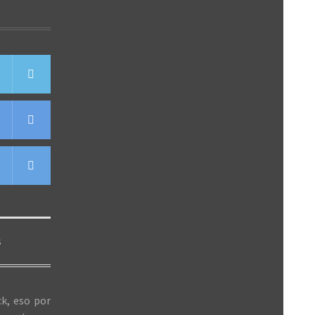
S
k, eso por