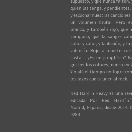
supuesto, y que nunca falten,
quien las tenga, y pendientes, 
y escuchar nuestras canciones 
un volumen brutal. Pero el
blanco, y también rojo, que n
tampoco, que la sangre cali
color y calor, y la ilusión, y la
valentía. Rojo a muerte cor
casta… ¿Es un jeroglífico? B
gustos los colores, nunca me
Y ojalá el tiempo no logre ro
los lazos que te unen al rock.
Red Hard n Heavy es una revi
editada Por Red Hard´n´
Madrid, España, desde 2014. I
9284