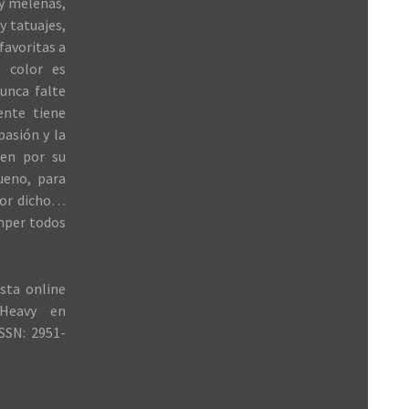
 y melenas,
y tatuajes,
favoritas a
 color es
unca falte
ente tiene
 pasión y la
ren por su
ueno, para
jor dicho…
mper todos
sta online
Heavy en
SSN: 2951-