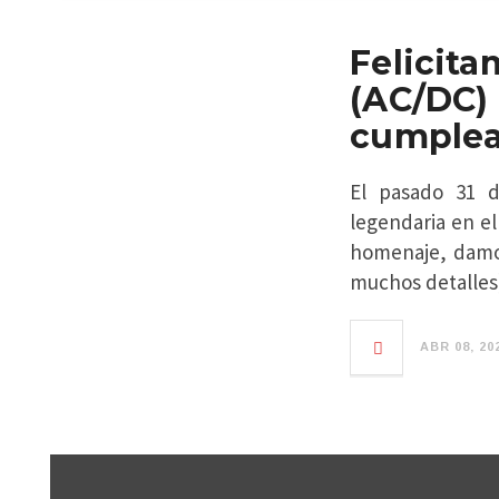
Felici
(AC/DC
cumple
El pasado 31 
legendaria en e
homenaje, damos
muchos detalles)
ABR 08, 20