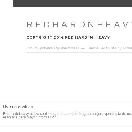
REDHARDNHEAV
COPYRIGHT 2014 RED HARD´N´HEAVY
Proudly powered by WordPress
—
Theme: JustWrite by
Acos
Uso de cookies
Redhardnheavy utiliza cookies para que usted tenga la mejor experiencia de us
el enlace para mayor información.