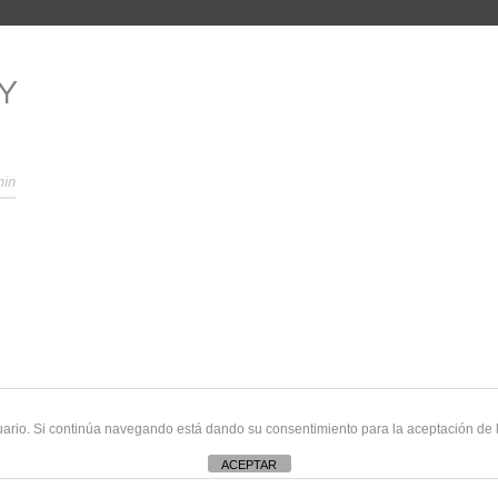
Y
min
uario. Si continúa navegando está dando su consentimiento para la aceptación de
ACEPTAR