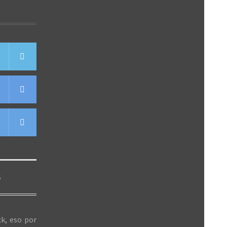
S
k, eso por