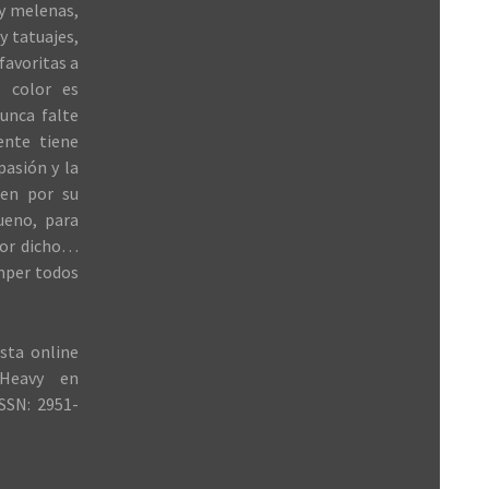
 y melenas,
y tatuajes,
favoritas a
 color es
unca falte
ente tiene
 pasión y la
ren por su
ueno, para
jor dicho…
mper todos
sta online
Heavy en
SSN: 2951-