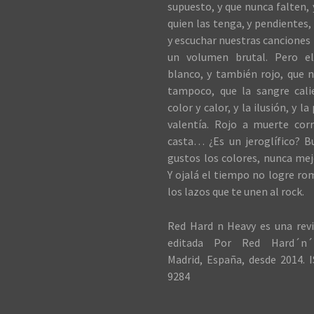
supuesto, y que nunca falten,
quien las tenga, y pendientes, 
y escuchar nuestras canciones 
un volumen brutal. Pero el
blanco, y también rojo, que n
tampoco, que la sangre cali
color y calor, y la ilusión, y la
valentía. Rojo a muerte cor
casta… ¿Es un jeroglífico? B
gustos los colores, nunca me
Y ojalá el tiempo no logre ro
los lazos que te unen al rock.
Red Hard n Heavy es una revi
editada Por Red Hard´n´
Madrid, España, desde 2014. I
9284