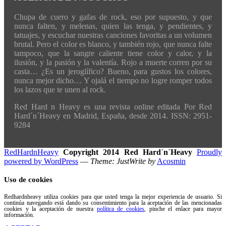
Chupa de cuero y gafas de rock, eso por supuesto, y que
nunca falten, y melenas, quien las tenga, y pendientes, y
tatuajes, y escuchar nuestras canciones favoritas a un volumen
brutal. Pero el color es blanco, y también rojo, que nunca falte
tampoco, que la sangre caliente tiene color y calor, y la
ilusión, y la pasión y la valentía. Rojo a muerte corren por su
casta… ¿Es un jeroglífico? Bueno, para gustos los colores,
nunca mejor dicho… Y ojalá el tiempo no logre romper todos
los lazos que te unen al rock.
Red Hard n Heavy es una revista online editada Por Red
Hard´n´Heavy en Madrid, España, desde 2014. ISSN: 2951-
9284
RedHardnHeavy
Copyright 2014 Red Hard´n´Heavy
Proudly
powered by WordPress
—
Theme: JustWrite by
Acosmin
Uso de cookies
Redhardnheavy utiliza cookies para que usted tenga la mejor experiencia de usuario. Si
continúa navegando está dando su consentimiento para la aceptación de las mencionadas
cookies y la aceptación de nuestra
política de cookies
, pinche el enlace para mayor
información.