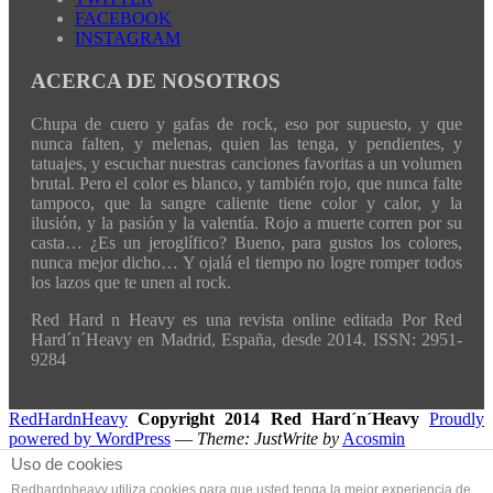
FACEBOOK
INSTAGRAM
ACERCA DE NOSOTROS
Chupa de cuero y gafas de rock, eso por supuesto, y que
nunca falten, y melenas, quien las tenga, y pendientes, y
tatuajes, y escuchar nuestras canciones favoritas a un volumen
brutal. Pero el color es blanco, y también rojo, que nunca falte
tampoco, que la sangre caliente tiene color y calor, y la
ilusión, y la pasión y la valentía. Rojo a muerte corren por su
casta… ¿Es un jeroglífico? Bueno, para gustos los colores,
nunca mejor dicho… Y ojalá el tiempo no logre romper todos
los lazos que te unen al rock.
Red Hard n Heavy es una revista online editada Por Red
Hard´n´Heavy en Madrid, España, desde 2014. ISSN: 2951-
9284
RedHardnHeavy
Copyright 2014 Red Hard´n´Heavy
Proudly
powered by WordPress
—
Theme: JustWrite by
Acosmin
Uso de cookies
Redhardnheavy utiliza cookies para que usted tenga la mejor experiencia de