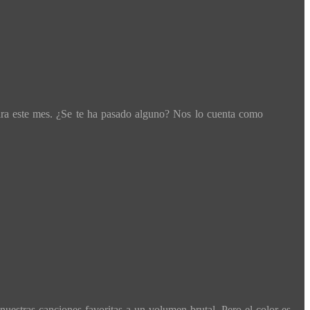
ara este mes. ¿Se te ha pasado alguno? Nos lo cuenta como
nuestras canciones favoritas a un volumen brutal. Pero el color es