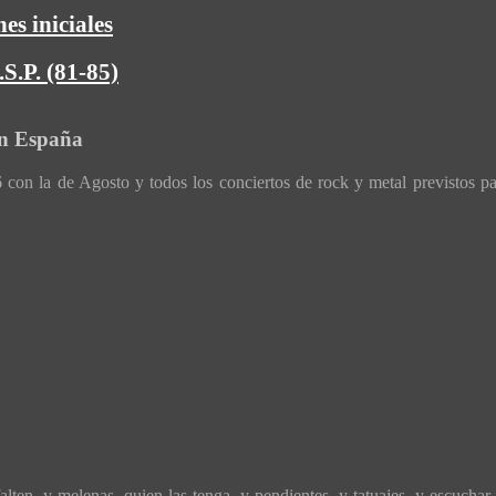
es iniciales
S.P. (81-85)
en España
con la de Agosto y todos los conciertos de rock y metal previstos p
ten, y melenas, quien las tenga, y pendientes, y tatuajes, y escuchar 