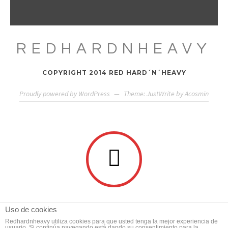
REDHARDNHEAVY
COPYRIGHT 2014 RED HARD´N´HEAVY
Proudly powered by WordPress
—
Theme: JustWrite by
Acosmin
Uso de cookies
Redhardnheavy utiliza cookies para que usted tenga la mejor experiencia de
usuario. Si continúa navegando está dando su consentimiento para la