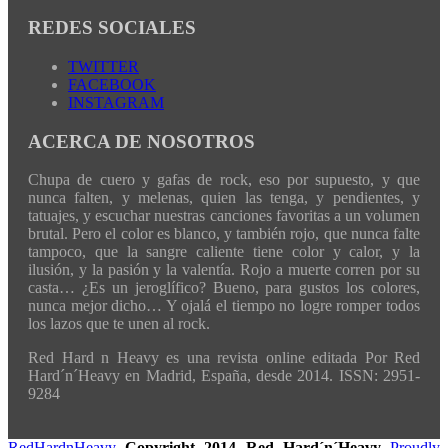
REDES SOCIALES
TWITTER
FACEBOOK
INSTAGRAM
ACERCA DE NOSOTROS
Chupa de cuero y gafas de rock, eso por supuesto, y que
nunca falten, y melenas, quien las tenga, y pendientes, y
tatuajes, y escuchar nuestras canciones favoritas a un volumen
brutal. Pero el color es blanco, y también rojo, que nunca falte
tampoco, que la sangre caliente tiene color y calor, y la
ilusión, y la pasión y la valentía. Rojo a muerte corren por su
casta… ¿Es un jeroglífico? Bueno, para gustos los colores,
nunca mejor dicho… Y ojalá el tiempo no logre romper todos
los lazos que te unen al rock.
Red Hard n Heavy es una revista online editada Por Red
Hard´n´Heavy en Madrid, España, desde 2014. ISSN: 2951-
9284
RedHardnHeavy
Copyright 2014 Red Hard´n´Heavy
Proudly