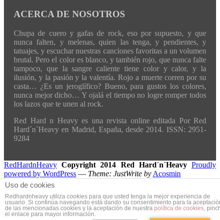
ACERCA DE NOSOTROS
Chupa de cuero y gafas de rock, eso por supuesto, y que
nunca falten, y melenas, quien las tenga, y pendientes, y
tatuajes, y escuchar nuestras canciones favoritas a un volumen
brutal. Pero el color es blanco, y también rojo, que nunca falte
tampoco, que la sangre caliente tiene color y calor, y la
ilusión, y la pasión y la valentía. Rojo a muerte corren por su
casta… ¿Es un jeroglífico? Bueno, para gustos los colores,
nunca mejor dicho… Y ojalá el tiempo no logre romper todos
los lazos que te unen al rock.
Red Hard n Heavy es una revista online editada Por Red
Hard´n´Heavy en Madrid, España, desde 2014. ISSN: 2951-
9284
RedHardnHeavy
Copyright 2014 Red Hard´n´Heavy
Proudly
powered by WordPress
—
Theme: JustWrite by
Acosmin
Uso de cookies
Redhardnheavy utiliza cookies para que usted tenga la mejor experiencia de
usuario. Si continúa navegando está dando su consentimiento para la aceptació
de las mencionadas cookies y la aceptación de nuestra
política de cookies
, pinc
el enlace para mayor información.