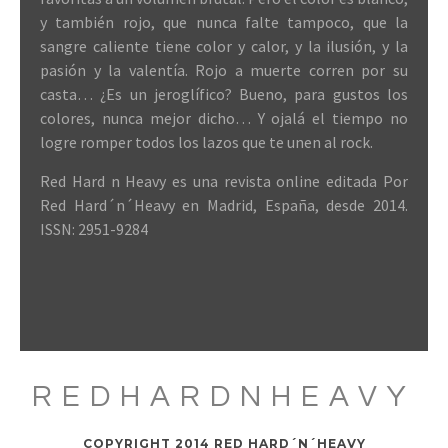
y también rojo, que nunca falte tampoco, que la
sangre caliente tiene color y calor, y la ilusión, y la
pasión y la valentía. Rojo a muerte corren por su
casta… ¿Es un jeroglífico? Bueno, para gustos los
colores, nunca mejor dicho… Y ojalá el tiempo no
logre romper todos los lazos que te unen al rock.
Red Hard n Heavy es una revista online editada Por
Red Hard´n´Heavy en Madrid, España, desde 2014.
ISSN: 2951-9284
REDHARDNHEAVY
COPYRIGHT 2014 RED HARD´N´HEAVY