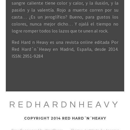
sangre caliente tiene color y calor, y la ilusión, y la
pasión y la valentía. Rojo a muerte corren por su
casta… ¿Es un jeroglífico? Bueno, para gustos los
colores, nunca mejor dicho… Y ojalá el tiempo no
logre romper todos los lazos que te unen al rock.
Red Hard n Heavy es una revista online editada Por
Red Hard´n´Heavy en Madrid, España, desde 2014.
ISSN: 2951-9284
REDHARDNHEAVY
COPYRIGHT 2014 RED HARD´N´HEAVY