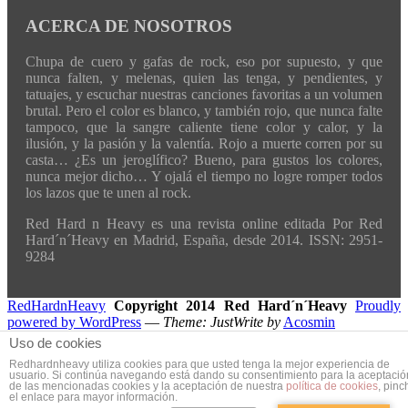
ACERCA DE NOSOTROS
Chupa de cuero y gafas de rock, eso por supuesto, y que
nunca falten, y melenas, quien las tenga, y pendientes, y
tatuajes, y escuchar nuestras canciones favoritas a un volumen
brutal. Pero el color es blanco, y también rojo, que nunca falte
tampoco, que la sangre caliente tiene color y calor, y la
ilusión, y la pasión y la valentía. Rojo a muerte corren por su
casta… ¿Es un jeroglífico? Bueno, para gustos los colores,
nunca mejor dicho… Y ojalá el tiempo no logre romper todos
los lazos que te unen al rock.
Red Hard n Heavy es una revista online editada Por Red
Hard´n´Heavy en Madrid, España, desde 2014. ISSN: 2951-
9284
RedHardnHeavy
Copyright 2014 Red Hard´n´Heavy
Proudly
powered by WordPress
—
Theme: JustWrite by
Acosmin
Uso de cookies
Redhardnheavy utiliza cookies para que usted tenga la mejor experiencia de
usuario. Si continúa navegando está dando su consentimiento para la aceptació
de las mencionadas cookies y la aceptación de nuestra
política de cookies
, pinc
el enlace para mayor información.