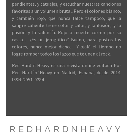
pendientes, y tatuajes, y escuchar nuestras canciones
favoritas a un volumen brutal. Pero el color es blanco,
y también rojo, que nunca falte tampoco, que la
sangre caliente tiene color y calor, y la ilusión, y la
pasión y la valentía. Rojo a muerte corren por su
casta… ¿Es un jeroglífico? Bueno, para gustos los
colores, nunca mejor dicho… Y ojalá el tiempo no
logre romper todos los lazos que te unen al rock.
Red Hard n Heavy es una revista online editada Por
Red Hard´n´Heavy en Madrid, España, desde 2014.
ISSN: 2951-9284
REDHARDNHEAVY