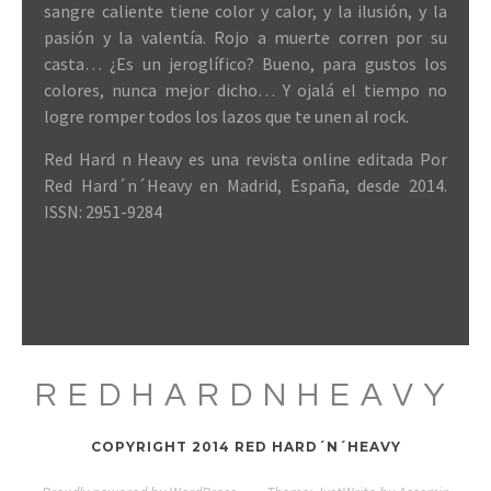
sangre caliente tiene color y calor, y la ilusión, y la
pasión y la valentía. Rojo a muerte corren por su
casta… ¿Es un jeroglífico? Bueno, para gustos los
colores, nunca mejor dicho… Y ojalá el tiempo no
logre romper todos los lazos que te unen al rock.
Red Hard n Heavy es una revista online editada Por
Red Hard´n´Heavy en Madrid, España, desde 2014.
ISSN: 2951-9284
REDHARDNHEAVY
COPYRIGHT 2014 RED HARD´N´HEAVY