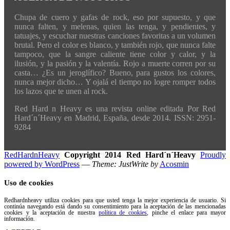
Chupa de cuero y gafas de rock, eso por supuesto, y que
nunca falten, y melenas, quien las tenga, y pendientes, y
tatuajes, y escuchar nuestras canciones favoritas a un volumen
brutal. Pero el color es blanco, y también rojo, que nunca falte
tampoco, que la sangre caliente tiene color y calor, y la
ilusión, y la pasión y la valentía. Rojo a muerte corren por su
casta… ¿Es un jeroglífico? Bueno, para gustos los colores,
nunca mejor dicho… Y ojalá el tiempo no logre romper todos
los lazos que te unen al rock.
Red Hard n Heavy es una revista online editada Por Red
Hard´n´Heavy en Madrid, España, desde 2014. ISSN: 2951-
9284
RedHardnHeavy
Copyright 2014 Red Hard´n´Heavy
Proudly
powered by WordPress
—
Theme: JustWrite by
Acosmin
Uso de cookies
Redhardnheavy utiliza cookies para que usted tenga la mejor experiencia de usuario. Si
continúa navegando está dando su consentimiento para la aceptación de las mencionadas
cookies y la aceptación de nuestra
política de cookies
, pinche el enlace para mayor
información.