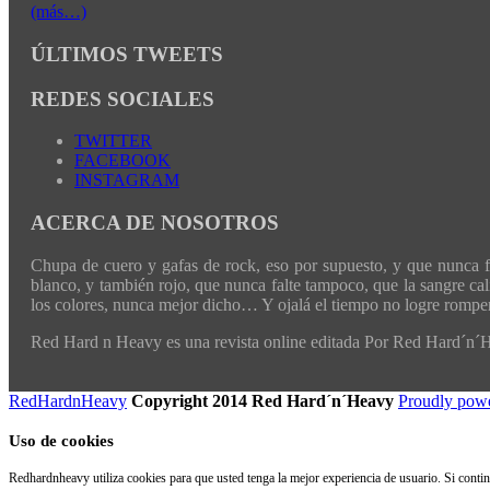
(más…)
ÚLTIMOS TWEETS
REDES SOCIALES
TWITTER
FACEBOOK
INSTAGRAM
ACERCA DE NOSOTROS
Chupa de cuero y gafas de rock, eso por supuesto, y que nunca fal
blanco, y también rojo, que nunca falte tampoco, que la sangre cali
los colores, nunca mejor dicho… Y ojalá el tiempo no logre romper 
Red Hard n Heavy es una revista online editada Por Red Hard´n
RedHardnHeavy
Copyright 2014 Red Hard´n´Heavy
Proudly pow
Uso de cookies
Redhardnheavy utiliza cookies para que usted tenga la mejor experiencia de usuario. Si cont