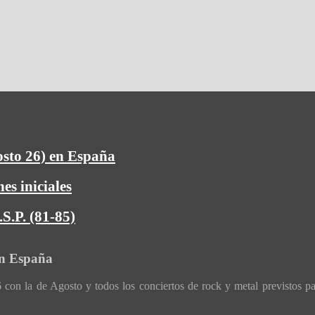
osto 26) en España
es iniciales
S.P. (81-85)
en España
con la de Agosto y todos los conciertos de rock y metal previstos p