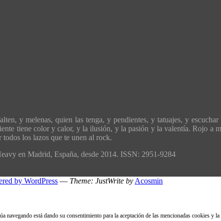
ten, y melenas, quien las tenga, y pendientes, y tatuajes, y escuchar 
ente tiene color y calor, y la ilusión, y la pasión y la valentía. Rojo 
todos los lazos que te unen al rock.
´Heavy en Madrid, España, desde 2014. ISSN: 2951-9284
ered by WordPress
—
Theme: JustWrite by
Acosmin
inúa navegando está dando su consentimiento para la aceptación de las mencionadas cookies y la