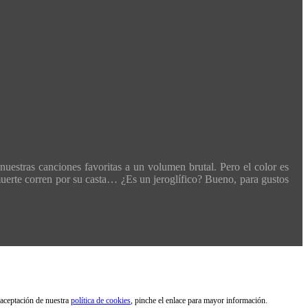
nuestras canciones favoritas a un volumen brutal. Pero el color es
a muerte corren por su casta… ¿Es un jeroglífico? Bueno, para gustos
 aceptación de nuestra
política de cookies
, pinche el enlace para mayor información.