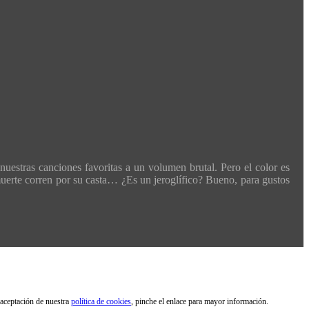
nuestras canciones favoritas a un volumen brutal. Pero el color es
a muerte corren por su casta… ¿Es un jeroglífico? Bueno, para gustos
 aceptación de nuestra
política de cookies
, pinche el enlace para mayor información.