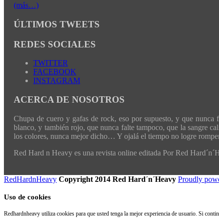
(más…)
ÚLTIMOS TWEETS
REDES SOCIALES
TWITTER
FACEBOOK
INSTAGRAM
ACERCA DE NOSOTROS
Chupa de cuero y gafas de rock, eso por supuesto, y que nunca fal
blanco, y también rojo, que nunca falte tampoco, que la sangre cali
los colores, nunca mejor dicho… Y ojalá el tiempo no logre romper 
Red Hard n Heavy es una revista online editada Por Red Hard´n
RedHardnHeavy
Copyright 2014 Red Hard´n´Heavy
Proudly pow
Uso de cookies
Redhardnheavy utiliza cookies para que usted tenga la mejor experiencia de usuario. Si cont