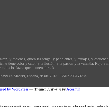
ten, y melenas, quien las tenga, y pendientes, y tatuajes, y escuchar 
ente tiene color y calor, y la ilusión, y la pasión y la valentía. Rojo 
todos los lazos que te unen al rock.
´Heavy en Madrid, España, desde 2014. ISSN: 2951-9284
ered by WordPress
—
Theme: JustWrite by
Acosmin
inúa navegando está dando su consentimiento para la aceptación de las mencionadas cookies y la