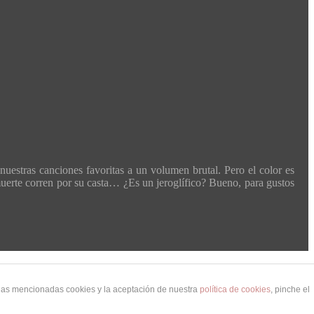
nuestras canciones favoritas a un volumen brutal. Pero el color es
a muerte corren por su casta… ¿Es un jeroglífico? Bueno, para gustos
 las mencionadas cookies y la aceptación de nuestra
política de cookies
, pinche el