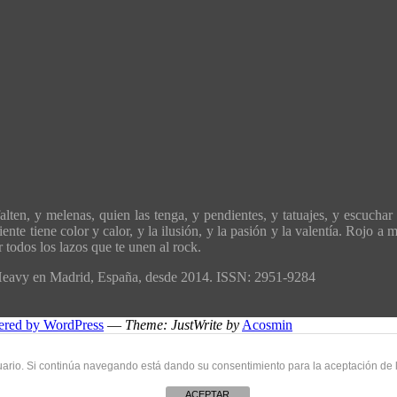
ten, y melenas, quien las tenga, y pendientes, y tatuajes, y escuchar 
ente tiene color y calor, y la ilusión, y la pasión y la valentía. Rojo 
todos los lazos que te unen al rock.
´Heavy en Madrid, España, desde 2014. ISSN: 2951-9284
ered by WordPress
—
Theme: JustWrite by
Acosmin
uario. Si continúa navegando está dando su consentimiento para la aceptación de
ACEPTAR