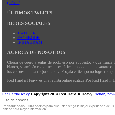
(más…)
ÚLTIMOS TWEETS
REDES SOCIALES
TWITTER
FACEBOOK
INSTAGRAM
ACERCA DE NOSOTROS
Chupa de cuero y gafas de rock, eso por supuesto, y que nunca fal
blanco, y también rojo, que nunca falte tampoco, que la sangre cali
los colores, nunca mejor dicho… Y ojalá el tiempo no logre romper 
Red Hard n Heavy es una revista online editada Por Red Hard´n
RedHardnHeavy
Copyright 2014 Red Hard´n´Heavy
Proudly pow
Uso de cookies
Redhardnheavy utiliza cookies para que usted tenga la mejor experiencia de us
enlace para mayor información.