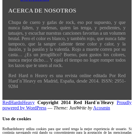
ACERCA DE NOSOTROS
Chupa de cuero y gafas de rock, eso por supuesto, y que
nunca falten, y melenas, quien las tenga, y pendientes, y
tatuajes, y escuchar nuestras canciones favoritas a un volumen
brutal. Pero el color es blanco, y también rojo, que nunca falte
tampoco, que la sangre caliente tiene color y calor, y la
ilusión, y la pasión y la valentía. Rojo a muerte corren por su
casta… ¿Es un jeroglífico? Bueno, para gustos los colores,
nunca mejor dicho… Y ojalá el tiempo no logre romper todos
los lazos que te unen al rock.
Red Hard n Heavy es una revista online editada Por Red
Hard´n´Heavy en Madrid, España, desde 2014. ISSN: 2951-
9284
RedHardnHeavy
Copyright 2014 Red Hard´n´Heavy
Proudly
powered by WordPress
—
Theme: JustWrite by
Acosmin
Uso de cookies
Redhardnheavy utiliza cookies para que usted tenga la mejor experiencia de usuario. Si
continúa navegando está dando su consentimiento para la aceptación de las mencionadas