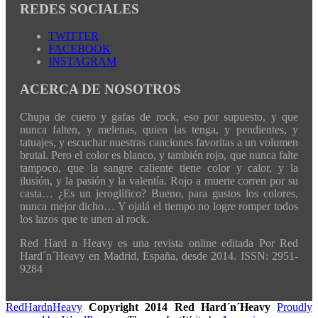
REDES SOCIALES
TWITTER
FACEBOOK
INSTAGRAM
ACERCA DE NOSOTROS
Chupa de cuero y gafas de rock, eso por supuesto, y que
nunca falten, y melenas, quien las tenga, y pendientes, y
tatuajes, y escuchar nuestras canciones favoritas a un volumen
brutal. Pero el color es blanco, y también rojo, que nunca falte
tampoco, que la sangre caliente tiene color y calor, y la
ilusión, y la pasión y la valentía. Rojo a muerte corren por su
casta… ¿Es un jeroglífico? Bueno, para gustos los colores,
nunca mejor dicho… Y ojalá el tiempo no logre romper todos
los lazos que te unen al rock.
Red Hard n Heavy es una revista online editada Por Red
Hard´n´Heavy en Madrid, España, desde 2014. ISSN: 2951-
9284
RedHardnHeavy
Copyright 2014 Red Hard´n´Heavy
Proudly