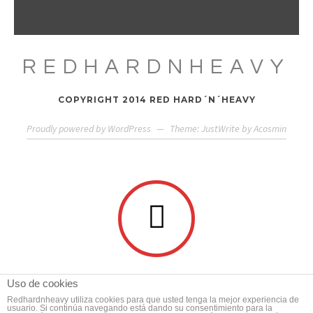
REDHARDNHEAVY
COPYRIGHT 2014 RED HARD´N´HEAVY
Proudly powered by WordPress
—
Theme: JustWrite by
Acosmin
Uso de cookies
Redhardnheavy utiliza cookies para que usted tenga la mejor experiencia de
usuario. Si continúa navegando está dando su consentimiento para la