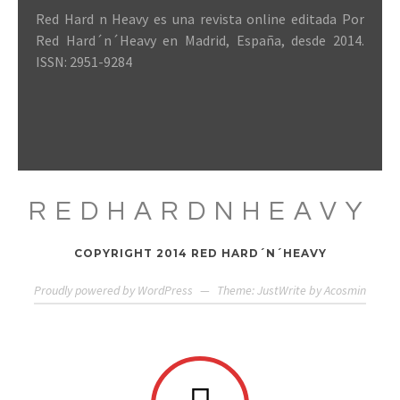
Red Hard n Heavy es una revista online editada Por
Red Hard´n´Heavy en Madrid, España, desde 2014.
ISSN: 2951-9284
REDHARDNHEAVY
COPYRIGHT 2014 RED HARD´N´HEAVY
Proudly powered by WordPress
—
Theme: JustWrite by
Acosmin