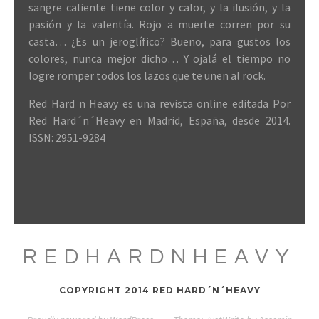
sangre caliente tiene color y calor, y la ilusión, y la
pasión y la valentía. Rojo a muerte corren por su
casta… ¿Es un jeroglífico? Bueno, para gustos los
colores, nunca mejor dicho… Y ojalá el tiempo no
logre romper todos los lazos que te unen al rock.
Red Hard n Heavy es una revista online editada Por
Red Hard´n´Heavy en Madrid, España, desde 2014.
ISSN: 2951-9284
REDHARDNHEAVY
COPYRIGHT 2014 RED HARD´N´HEAVY