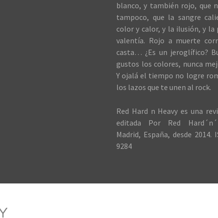
blanco, y también rojo, que n
tampoco, que la sangre cali
color y calor, y la ilusión, y la
valentía. Rojo a muerte cor
casta… ¿Es un jeroglífico? B
gustos los colores, nunca me
Y ojalá el tiempo no logre ro
los lazos que te unen al rock.
Red Hard n Heavy es una revi
editada Por Red Hard´n´
Madrid, España, desde 2014. I
9284
Y