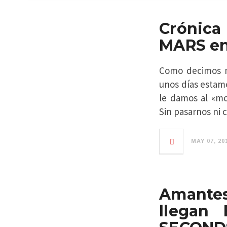
Crónic
MARS en
Como decimos mu
unos días estamo
le damos al «mod
Sin pasarnos ni 
MAY 07, 20
Amantes
llegan