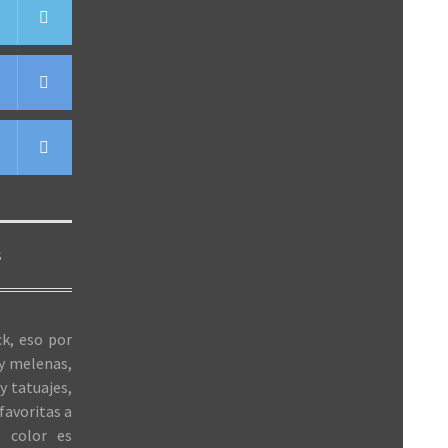
S
k, eso por
 y melenas,
y tatuajes,
favoritas a
 color es