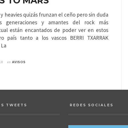
S TO MARS
 y heavies quizás frunzan el ceño pero sin duda
s generaciones y amantes del rock más
ctual están encantados de poder ver en estos
ro país tanto a los vascos BERRI TXARRAK
 La
en
18
AVISOS
OS TWEETS
REDES SOCIALES