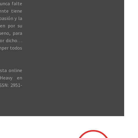
unca falte
ente tiene
 pasión y la
ren por su
ueno, para
jor dicho…
mper todos
sta online
Heavy en
SSN: 2951-