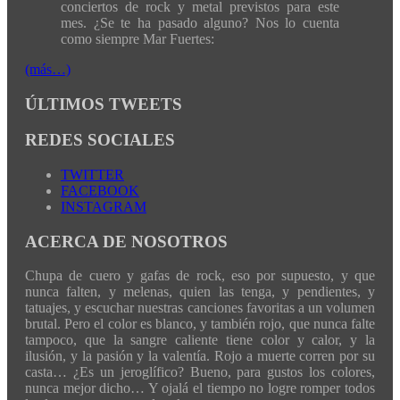
conciertos de rock y metal previstos para este
mes. ¿Se te ha pasado alguno? Nos lo cuenta
como siempre Mar Fuertes:
(más…)
ÚLTIMOS TWEETS
REDES SOCIALES
TWITTER
FACEBOOK
INSTAGRAM
ACERCA DE NOSOTROS
Chupa de cuero y gafas de rock, eso por supuesto, y que
nunca falten, y melenas, quien las tenga, y pendientes, y
tatuajes, y escuchar nuestras canciones favoritas a un volumen
brutal. Pero el color es blanco, y también rojo, que nunca falte
tampoco, que la sangre caliente tiene color y calor, y la
ilusión, y la pasión y la valentía. Rojo a muerte corren por su
casta… ¿Es un jeroglífico? Bueno, para gustos los colores,
nunca mejor dicho… Y ojalá el tiempo no logre romper todos