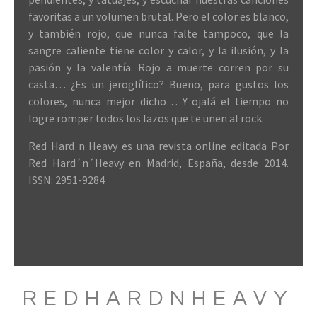
favoritas a un volumen brutal. Pero el color es blanco,
y también rojo, que nunca falte tampoco, que la
sangre caliente tiene color y calor, y la ilusión, y la
pasión y la valentía. Rojo a muerte corren por su
casta… ¿Es un jeroglífico? Bueno, para gustos los
colores, nunca mejor dicho… Y ojalá el tiempo no
logre romper todos los lazos que te unen al rock.
Red Hard n Heavy es una revista online editada Por
Red Hard´n´Heavy en Madrid, España, desde 2014.
ISSN: 2951-9284
REDHARDNHEAVY