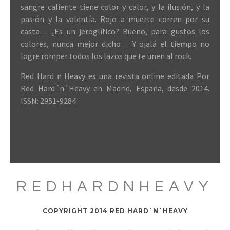
sangre caliente tiene color y calor, y la ilusión, y la
pasión y la valentía. Rojo a muerte corren por su
casta… ¿Es un jeroglífico? Bueno, para gustos los
colores, nunca mejor dicho… Y ojalá el tiempo no
logre romper todos los lazos que te unen al rock.
Red Hard n Heavy es una revista online editada Por
Red Hard´n´Heavy en Madrid, España, desde 2014.
ISSN: 2951-9284
REDHARDNHEAVY
COPYRIGHT 2014 RED HARD´N´HEAVY