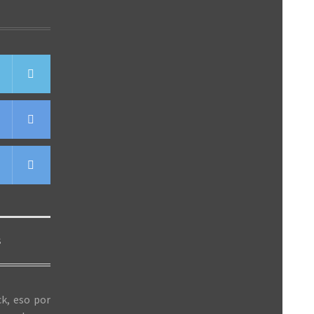
S
k, eso por