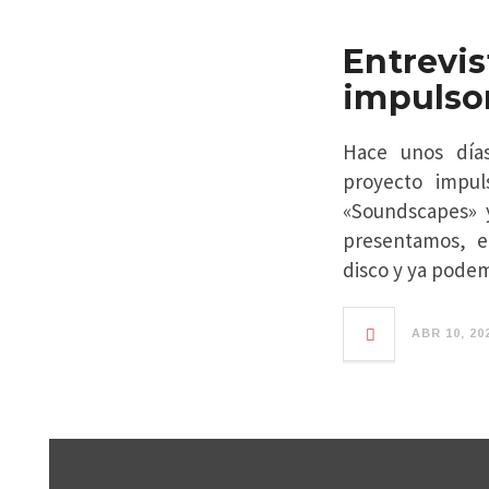
Entrevi
impulso
Hace unos día
proyecto impul
«Soundscapes» y
presentamos, e
disco y ya pode
ABR 10, 20