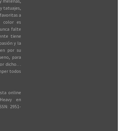
 y melenas,
y tatuajes,
favoritas a
 color es
unca falte
ente tiene
 pasión y la
ren por su
ueno, para
jor dicho…
mper todos
sta online
Heavy en
SSN: 2951-