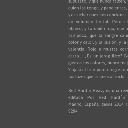
supuesto, y que nunca falten,
quien las tenga, y pendientes, 
y escuchar nuestras canciones 
un volumen brutal. Pero el
blanco, y también rojo, que n
tampoco, que la sangre cali
color y calor, y la ilusión, y la
valentía. Rojo a muerte cor
casta… ¿Es un jeroglífico? B
gustos los colores, nunca me
Y ojalá el tiempo no logre ro
los lazos que te unen al rock.
Red Hard n Heavy es una revi
editada Por Red Hard´n´
Madrid, España, desde 2014. I
9284