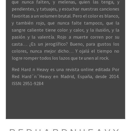
que nunca falten, y melenas, quien las tenga, y
pendientes, y tatuajes, y escuchar nuestras canciones
favoritas a un volumen brutal. Pero el color es blanco,
y también rojo, que nunca falte tampoco, que la
sangre caliente tiene color y calor, y la ilusión, y la
pasión y la valentía. Rojo a muerte corren por su
casta… ¿Es un jeroglífico? Bueno, para gustos los
colores, nunca mejor dicho… Y ojalá el tiempo no
logre romper todos los lazos que te unen al rock.
Red Hard n Heavy es una revista online editada Por
Red Hard´n´Heavy en Madrid, España, desde 2014.
ISSN: 2951-9284